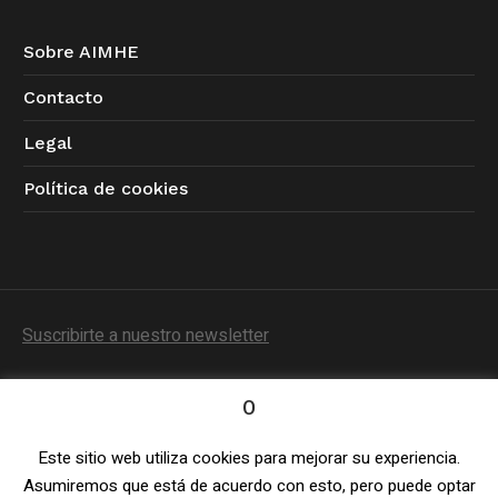
Sobre AIMHE
Contacto
Legal
Política de cookies
Suscribirte a nuestro newsletter
0
Este sitio web utiliza cookies para mejorar su experiencia.
Política de Privacidad
/ © 2023 AIMHE / Todos los
Asumiremos que está de acuerdo con esto, pero puede optar
derechos reservados