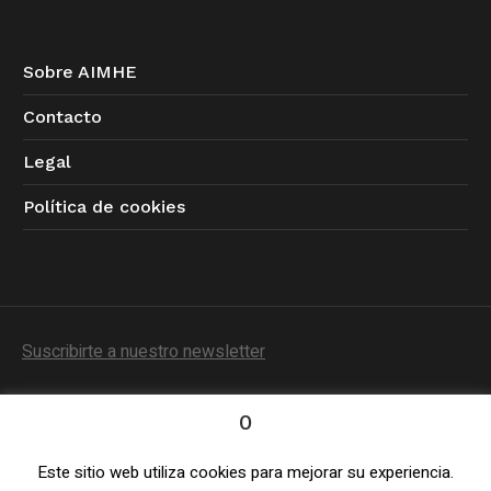
Sobre AIMHE
Contacto
Legal
Política de cookies
Suscribirte a nuestro newsletter
0
Este sitio web utiliza cookies para mejorar su experiencia.
Política de Privacidad
/ © 2023 AIMHE / Todos los