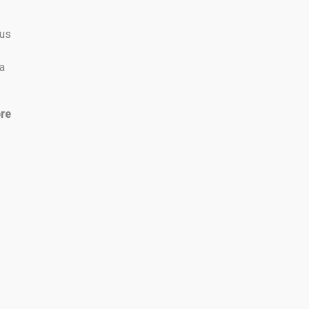
sus
a
re