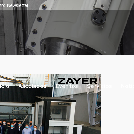
stro Newsletter
icio
Asociados
Eventos
Servicios
Noti