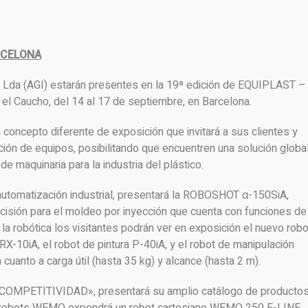
ARCELONA
Lda (AGI) estarán presentes en la 19ª edición de EQUIPLAST –
y el Caucho, del 14 al 17 de septiembre, en Barcelona.
concepto diferente de exposición que invitará a sus clientes y
ción de equipos, posibilitando que encuentren una solución globa
e maquinaria para la industria del plástico.
 automatización industrial, presentará la ROBOSHOT α-150SiA,
isión para el moldeo por inyección que cuenta con funciones de
de la robótica los visitantes podrán ver en exposición el nuevo robo
RX-10iA, el robot de pintura P-40iA, y el robot de manipulación
en cuanto a carga útil (hasta 35 kg) y alcance (hasta 2 m).
COMPETITIVIDAD», presentará su amplio catálogo de productos