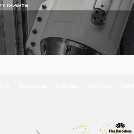
stro Newsletter
icio
Asociados
Eventos
Servicios
Noti