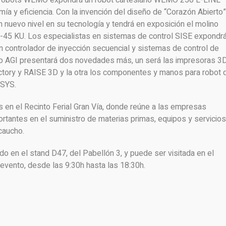
de robots WEMO expondrá un robot cartesiano WEMO 250 E-LINE
ía y eficiencia. Con la invención del diseño de “Corazón Abierto”
 nuevo nivel en su tecnología y tendrá en exposición el molino
45 KU. Los especialistas en sistemas de control SISE expondr
n controlador de inyección secuencial y sistemas de control de
o AGI presentará dos novedades más, un será las impresoras 3
tory y RAISE 3D y la otra los componentes y manos para robot 
-SYS.
 en el Recinto Ferial Gran Vía, donde reúne a las empresas
rtantes en el suministro de materias primas, equipos y servicios
 caucho.
o en el stand D47, del Pabellón 3, y puede ser visitada en el
l evento, desde las 9:30h hasta las 18:30h.