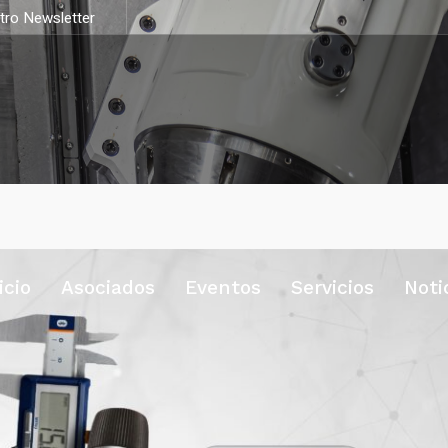
stro Newsletter
icio
Asociados
Eventos
Servicios
Noti