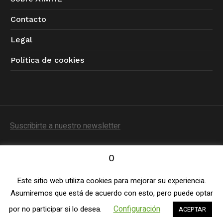
Contacto
Legal
Política de cookies
Suscribirte a nuestro newsletter
0
Este sitio web utiliza cookies para mejorar su experiencia.
Política de Privacidad
/ © 2023 AIMHE / Todos los
Asumiremos que está de acuerdo con esto, pero puede optar
derechos reservados
Configuración
por no participar si lo desea.
ACEPTAR