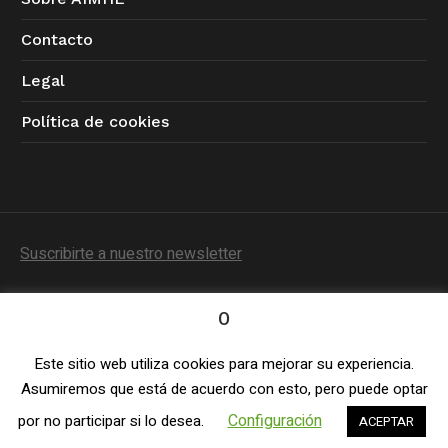
Contacto
Legal
Política de cookies
Suscribirte a nuestro newsletter
0
Este sitio web utiliza cookies para mejorar su experiencia.
Política de Privacidad
/ © 2023 AIMHE / Todos los
Asumiremos que está de acuerdo con esto, pero puede optar
derechos reservados
Configuración
por no participar si lo desea.
ACEPTAR