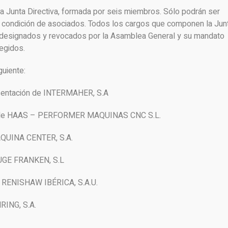
a Junta Directiva, formada por seis miembros. Sólo podrán ser
a condición de asociados. Todos los cargos que componen la Jun
án designados y revocados por la Asamblea General y su mandato
egidos.
guiente:
esentación de INTERMAHER, S.A
ión de HAAS – PERFORMER MAQUINAS CNC S.L.
MAQUINA CENTER, S.A.
MUGE FRANKEN, S.L
e RENISHAW IBÉRICA, S.A.U.
RING, S.A.