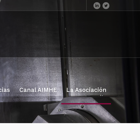
cias
Canal AIMHE
La Asociación