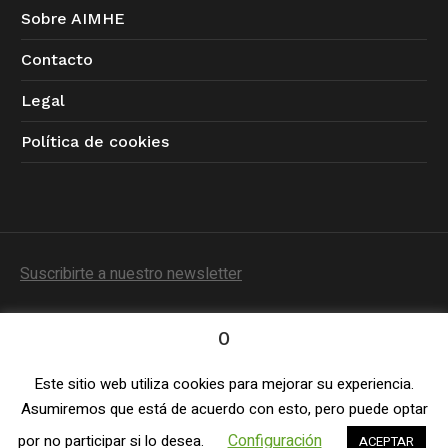
Sobre AIMHE
Contacto
Legal
Política de cookies
Suscribirte a nuestro newsletter
0
Este sitio web utiliza cookies para mejorar su experiencia.
Política de Privacidad
/ © 2023 AIMHE / Todos los
Asumiremos que está de acuerdo con esto, pero puede optar
derechos reservados
Configuración
por no participar si lo desea.
ACEPTAR