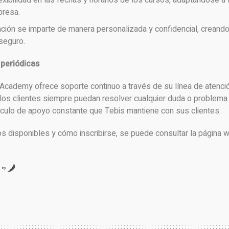
xibilidad en las fechas y horarios de los cursos, adaptándose a 
presa.
ación se imparte de manera personalizada y confidencial, creand
seguro.
s
periódicas
s Academy ofrece soporte continuo a través de su línea de atenci
ue los clientes siempre puedan resolver cualquier duda o problema
ínculo de apoyo constante que Tebis mantiene con sus clientes.
s disponibles y cómo inscribirse, se puede consultar la página 
by