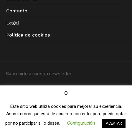
Contacto
Legal
Política de cookies
Suscribirte a nuestro newsletter
0
Este sitio web utiliza cookies para mejorar su experiencia.
Política de Privacidad
/ © 2023 AIMHE / Todos los
Asumiremos que está de acuerdo con esto, pero puede optar
derechos reservados
Configuración
por no participar si lo desea.
ACEPTAR