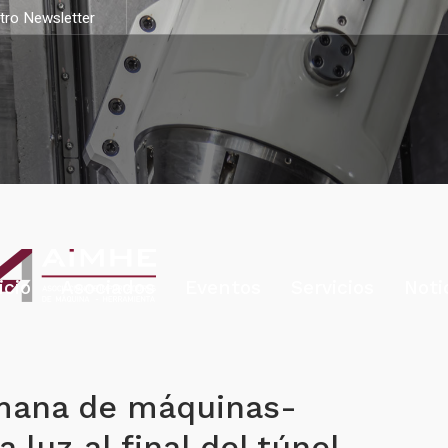
stro Newsletter
icio
Asociados
Eventos
Servicios
Noti
emana de máquinas-
 luz al final del túnel