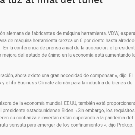
ción alemana de fabricantes de máquina herramienta, VDW, esper
mana de máquina herramienta crezca un 6 por ciento hasta alreded
En la conferencia de prensa anual de la asociación, el presiden
la mejora del estado de ánimo en la economía está aumentando l
ión, ahora existe una gran necesidad de compensar «, dijo. El
y el ifo Business Climate alemán para la industria de bienes de
pulsora de la economía mundial. EE.UU, también está proporcionan
 del presidente estadounidense Biden. «Sin embargo, los requisitos
ren su confianza e inviertan están superando a la pandemia del
ruta sensata para emerger de los confinamientos «, dijo Prokop.