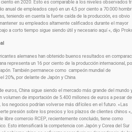
ciento en 2020. Esto es comparable a los niveles observados t
edio anual de empleados cayó en un 4,5 por ciento a 70.000 homb
, teniendo en cuenta la fuerte caída de la producción, es obvio
mantener su empleados altamente calificados durante el mayor
bajo a corto tiempo sigue siendo útil y necesario aquí «, dijo Prok
al
abricantes alemanes han obtenido buenos resultados en comparac
mana representa un 16 por ciento de la producción internacional, po
e Japón. También permanece como campeón mundial de
del 20%, por delante de Japón y China.
e euros, China sigue siendo el mercado más grande del mundo 
n volumen de importación de 5.400 millones de euros a pesar de
 los negocios podrían volverse más difíciles en el futuro. «Las
rte presión sobre los precios y los plazos de clientes chinos «,
e libre comercio RCEP, recientemente concluido, tiene como
ático. Esto intensificará la competencia con Japón y Corea del Sur