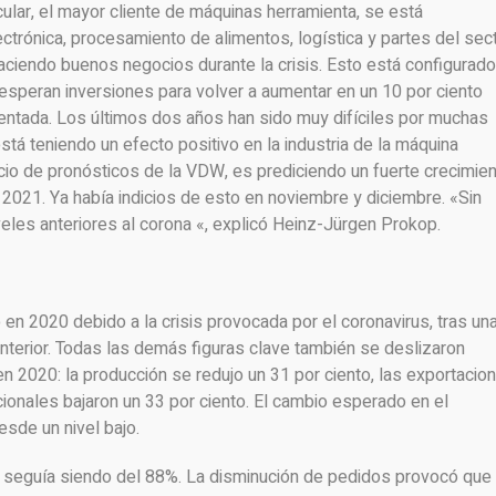
cular, el mayor cliente de máquinas herramienta, se está
ectrónica, procesamiento de alimentos, logística y partes del sec
aciendo buenos negocios durante la crisis. Esto está configurado
esperan inversiones para volver a aumentar en un 10 por ciento
ntada. Los últimos dos años han sido muy difíciles por muchas
stá teniendo un efecto positivo en la industria de la máquina
cio de pronósticos de la VDW, es prediciendo un fuerte crecimie
 2021. Ya había indicios de esto en noviembre y diciembre. «Sin
veles anteriores al corona «, explicó Heinz-Jürgen Prokop.
en 2020 debido a la crisis provocada por el coronavirus, tras un
anterior. Todas las demás figuras clave también se deslizaron
en 2020: la producción se redujo un 31 por ciento, las exportacio
cionales bajaron un 33 por ciento. El cambio esperado en el
sde un nivel bajo.
ad seguía siendo del 88%. La disminución de pedidos provocó que