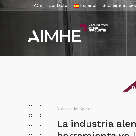
FAQs
Contacto
Español
Sucribirte a nue
In
Noticias del Sector
La industria al
herramienta ve la