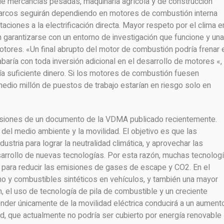
de mercancías pesadas, maquinaria agrícola y de construcción
barcos seguirán dependiendo en motores de combustión interna
taciones a la electrificación directa. Mayor respeto por el clima e
 garantizarse con un entorno de investigación que funcione y una
tores. «Un final abrupto del motor de combustión podría frenar 
baría con toda inversión adicional en el desarrollo de motores «,
a suficiente dinero. Si los motores de combustión fuesen
edio millón de puestos de trabajo estarían en riesgo solo en
lusiones de un documento de la VDMA publicado recientemente.
 del medio ambiente y la movilidad. El objetivo es que las
dustria para lograr la neutralidad climática, y aprovechar las
arrollo de nuevas tecnologías. Por esta razón, muchas tecnolog
para reducir las emisiones de gases de escape y CO2. En el
geno y combustibles sintéticos en vehículos, y también una mayor
 el uso de tecnología de pila de combustible y un creciente
nder únicamente de la movilidad eléctrica conducirá a un aument
, que actualmente no podría ser cubierto por energía renovable 