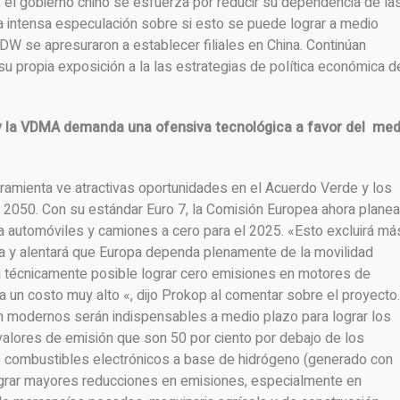
 el gobierno chino se esfuerza por reducir su dependencia de la
a intensa especulación sobre si esto se puede lograr a medio
 se apresuraron a establecer filiales en China. Continúan
su propia exposición a la las estrategias de política económica d
y la VDMA demanda una ofensiva tecnológica a favor del med
ramienta ve atractivas oportunidades en el Acuerdo Verde y los
a 2050. Con su estándar Euro 7, la Comisión Europea ahora planea
ra automóviles y camiones a cero para el 2025. «Esto excluirá má
a y alentará que Europa dependa plenamente de la movilidad
rá técnicamente posible lograr cero emisiones en motores de
a un costo muy alto «, dijo Prokop al comentar sobre el proyecto.
 modernos serán indispensables a medio plazo para lograr los
valores de emisión que son 50 por ciento por debajo de los
e combustibles electrónicos a base de hidrógeno (generado con
ograr mayores reducciones en emisiones, especialmente en