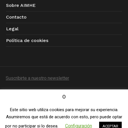
Sobre AIMHE
Contacto
Legal
Política de cookies
Suscribirte a nuestro newsletter
0
Este sitio web utiliza cookies para mejorar su experiencia.
Política de Privacidad
/ © 2023 AIMHE / Todos los
Asumiremos que está de acuerdo con esto, pero puede optar
derechos reservados
Configuración
por no participar si lo desea.
ACEPTAR