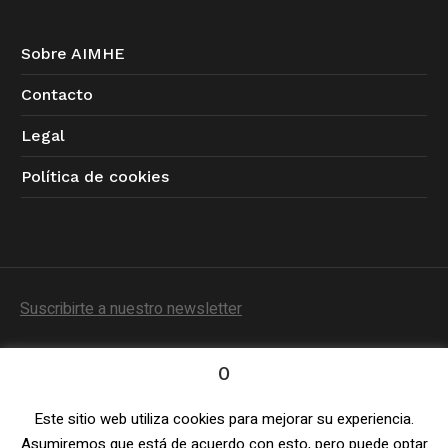
Sobre AIMHE
Contacto
Legal
Política de cookies
Suscribirte a nuestro newsletter
0
Este sitio web utiliza cookies para mejorar su experiencia.
Política de Privacidad
/ © 2023 AIMHE / Todos los
Asumiremos que está de acuerdo con esto, pero puede optar
derechos reservados