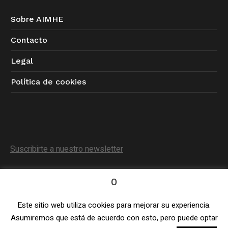
Sobre AIMHE
Contacto
Legal
Política de cookies
Suscribirte a nuestro newsletter
0
Este sitio web utiliza cookies para mejorar su experiencia.
Política de Privacidad
/ © 2023 AIMHE / Todos los
Asumiremos que está de acuerdo con esto, pero puede optar
derechos reservados