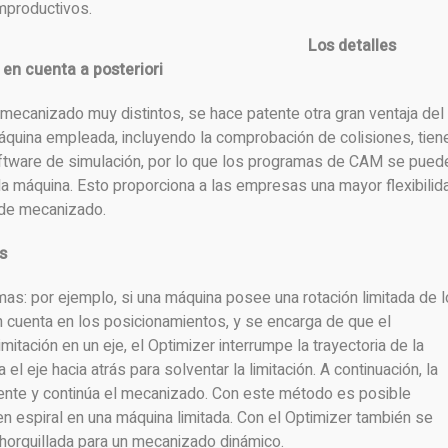
mproductivos.
Los detalles
 en cuenta a posteriori
ecanizado muy distintos, se hace patente otra gran ventaja del
máquina empleada, incluyendo la comprobación de colisiones, tien
oftware de simulación, por lo que los programas de CAM se pued
la máquina. Esto proporciona a las empresas una mayor flexibilid
 de mecanizado.
s
as: por ejemplo, si una máquina posee una rotación limitada de 
en cuenta en los posicionamientos, y se encarga de que el
mitación en un eje, el Optimizer interrumpe la trayectoria de la
 el eje hacia atrás para solventar la limitación. A continuación, la
ente y continúa el mecanizado. Con este método es posible
en espiral en una máquina limitada. Con el Optimizer también se
horquillada para un mecanizado dinámico.