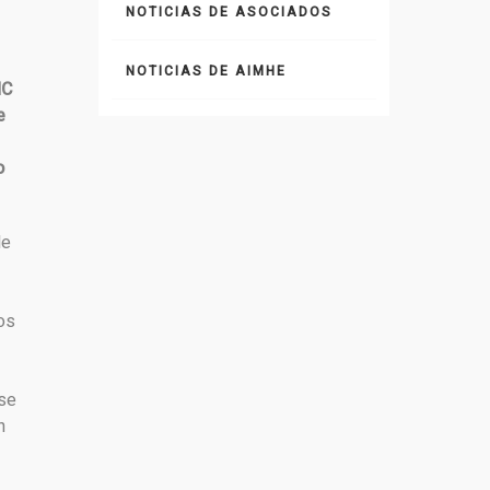
NOTICIAS DE ASOCIADOS
NOTICIAS DE AIMHE
NC
e
o
de
os
 se
n