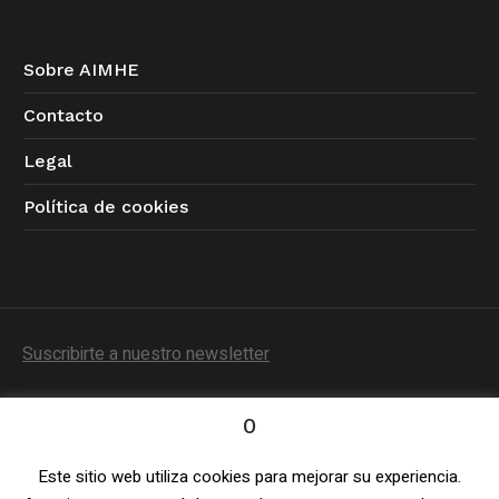
Sobre AIMHE
Contacto
Legal
Política de cookies
Suscribirte a nuestro newsletter
0
Este sitio web utiliza cookies para mejorar su experiencia.
Política de Privacidad
/ © 2023 AIMHE / Todos los