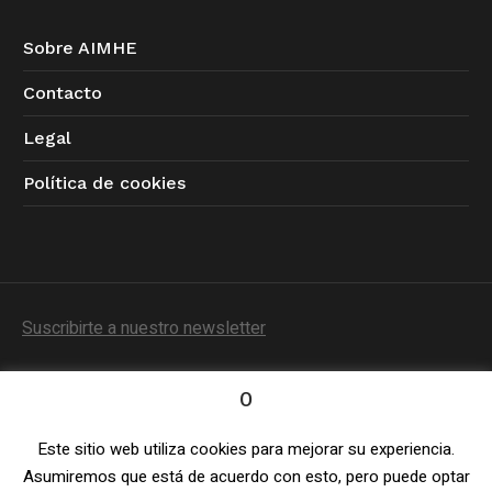
Sobre AIMHE
Contacto
Legal
Política de cookies
Suscribirte a nuestro newsletter
0
Este sitio web utiliza cookies para mejorar su experiencia.
Política de Privacidad
/ © 2023 AIMHE / Todos los
Asumiremos que está de acuerdo con esto, pero puede optar
derechos reservados