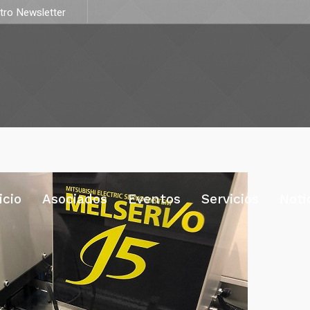
stro Newsletter
icio
Asociados
Eventos
Servicios
Noti