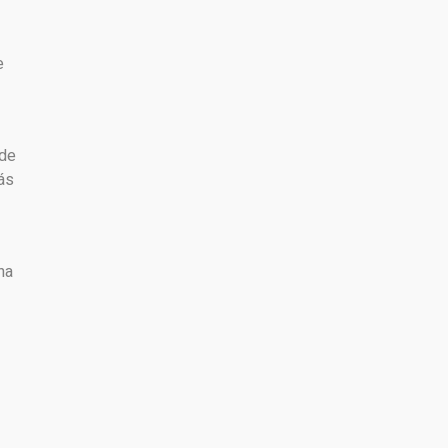
e
 de
ás
na