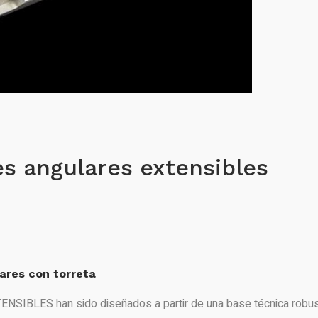
s angulares extensibles
ares con torreta
NSIBLES han sido diseñados a partir de una base técnica robus