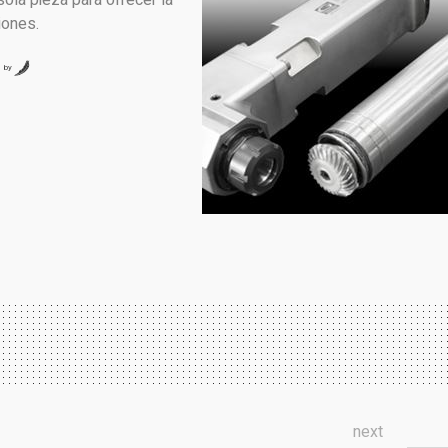
sola pieza para ofrecer la
iones.
by
next