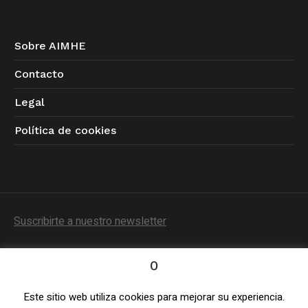
Sobre AIMHE
Contacto
Legal
Política de cookies
Suscribirte a nuestro newsletter
0
Este sitio web utiliza cookies para mejorar su experiencia.
Política de Privacidad
/ © 2023 AIMHE / Todos los